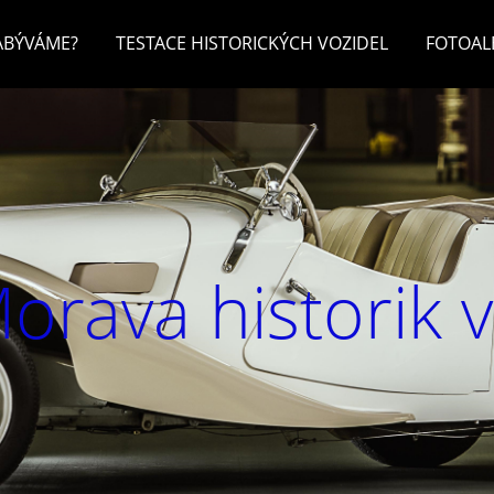
ZABÝVÁME?
TESTACE HISTORICKÝCH VOZIDEL
FOTOA
orava historik 