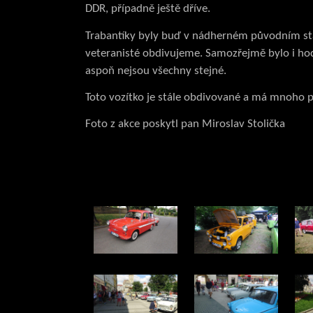
DDR, případně ještě dříve.
Trabantíky byly buď v nádherném původním sta
veteranisté obdivujeme. Samozřejmě bylo i hod
aspoň nejsou všechny stejné.
Toto vozítko je stále obdivované a má mnoho pří
Foto z akce poskytl pan Miroslav Stolička