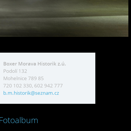
Boxer Morava Historik z.ú.
Podolí 132
Mohelnice 789 85
720 102 330, 602 942 777
b.m.historik@seznam.cz
Fotoalbum