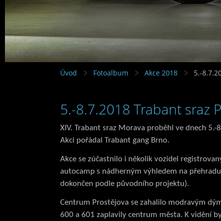
Úvod
Fotoalbum
Akce 2018
5.-8.7.2
5.-8.7.2018 Trabant sraz 
XIV. Trabant sraz Morava proběhl ve dnech 5.-
Akci pořádal Trabant gang Brno.
Akce se zúčastnilo i několik vozidel registrov
autocamp s nádherným výhledem na přehradu a
dokončen podle původního projektu).
Centrum Prostějova se zahalilo modravým dýme
600 a 601 zaplavily centrum města. K vidění byl