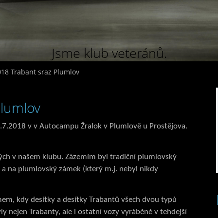
Jsme klub veteránů.
018 Trabant sraz Plumlov
Plumlov
8.7.2018 v v Autocampu Žralok v Plumlově u Prostějova.
aných v našem klubu. Zázemím byl tradiční plumlovský
 na plumlovský zámek (který m.j. nebyl nikdy
m, kdy desítky a desítky Trabantů všech dvou typů
y nejen Trabanty, ale i ostatní vozy vyráběné v tehdejší