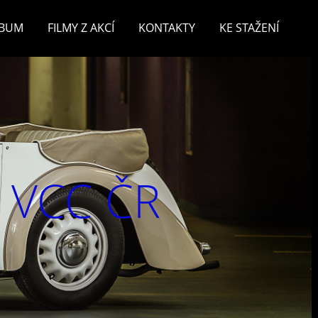
LBUM
FILMY Z AKCÍ
KONTAKTY
KE STAŽENÍ
v VCC ČR