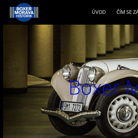
ÚVOD
ČÍM SE 
Boxer M