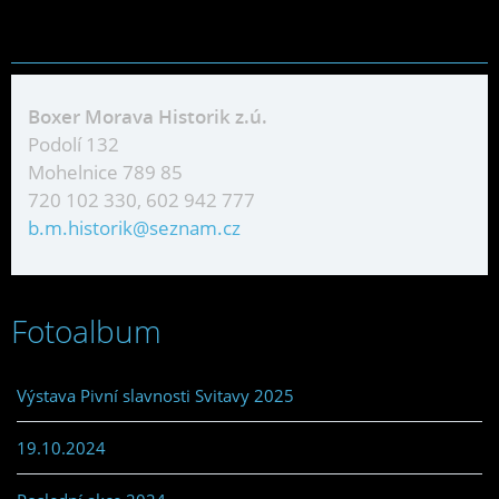
Boxer Morava Historik z.ú.
Podolí 132
Mohelnice 789 85
720 102 330, 602 942 777
b.m.historik@seznam.cz
Fotoalbum
Výstava Pivní slavnosti Svitavy 2025
19.10.2024