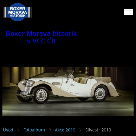
Boxer Morava historik
v VCC ČR
Jsme klub veteránů.
Úvod
Fotoalbum
Akce 2019
Silvestr 2019