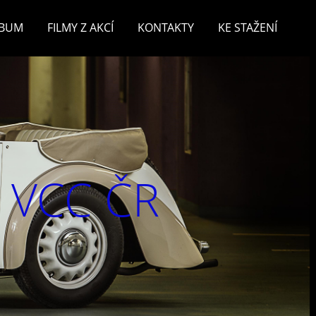
LBUM
FILMY Z AKCÍ
KONTAKTY
KE STAŽENÍ
v VCC ČR