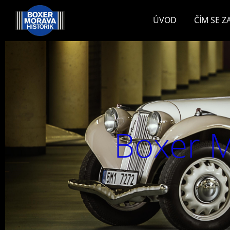
ÚVOD
ČÍM SE 
Boxer M