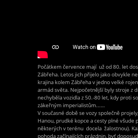
Počátkem července mají už od 80. let dost
Zábřeha. Letos jich přijelo jako obvykle n
krajina kolem Zábřeha v jedno velké rojen
armád světa. Nejpočetnější byly stroje z d
nechyběla vozidla z 50.-80 let, kdy proti s
zákeřným imperialistům...…
V současné době se vozy společně projel
Hanou, prudké kopce a cesty plné všude př
některých v terénu docela žalostnou). Kaž
pohoda začínajících prázdnin, byť doposu