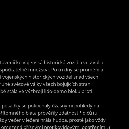
aveníčko vojenská historická vozidla ve Zvoli u
espočítatelné množství. Po tři dny se proměnila
í vojenských historických vozidel snad všech
ruhé světové války všech bojujících stran,
obě stála ve výzbroji lido-demo bloku proti
y, posádky se pokochaly úžasnými pohledy na
ítomného bláta prověřily zdatnost řidičů (u
dý večer v ležení hrála hudba, prostě jako vždy
d omezená přísnými protikovidovými opatřeními. (