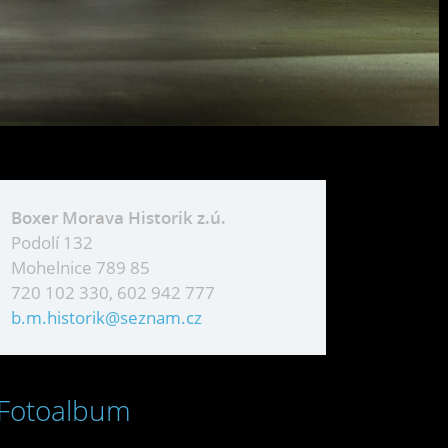
Boxer Morava Historik z.ú.
Podolí 132
Mohelnice 789 85
720 102 330, 602 942 777
b.m.historik@seznam.cz
Fotoalbum