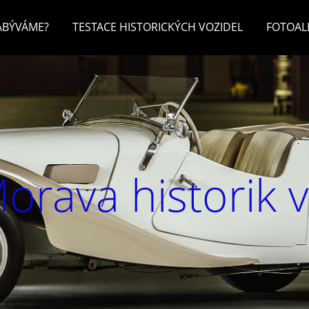
ZABÝVÁME?
TESTACE HISTORICKÝCH VOZIDEL
FOTOA
orava historik 