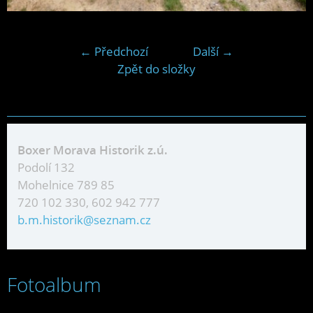
← Předchozí
Další →
Zpět do složky
Boxer Morava Historik z.ú.
Podolí 132
Mohelnice 789 85
720 102 330, 602 942 777
b.m.historik@seznam.cz
Fotoalbum