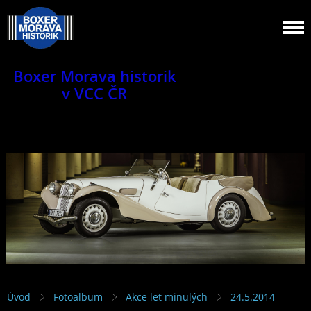
Boxer Morava historik
v VCC ČR
Jsme klub veteránů.
Úvod
Fotoalbum
Akce let minulých
24.5.2014