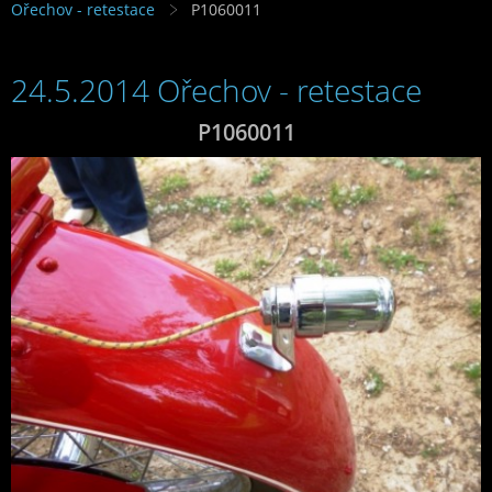
Ořechov - retestace
P1060011
24.5.2014 Ořechov - retestace
P1060011