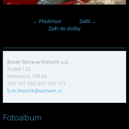
← Předchozí
Další →
Zpět do složky
Boxer Morava Historik z.ú.
Podolí 132
Mohelnice 789 85
720 102 330, 602 942 777
b.m.historik@seznam.cz
Fotoalbum