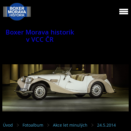
Boxer Morava historik
v VCC ČR
Jsme klub veteránů.
Úvod
Fotoalbum
Akce let minulých
24.5.2014