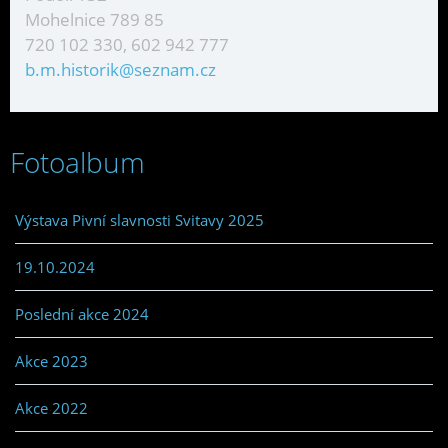
Mohelnice 789 85
720 102 330, 602 942 777
b.m.historik@seznam.cz
Fotoalbum
Výstava Pivní slavnosti Svitavy 2025
19.10.2024
Poslední akce 2024
Akce 2023
Akce 2022