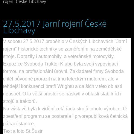
rojení České Libchavy
27.5.2017 Jarní rojení České
Libchavy
V sobotu 27.5.2017 proběhlo v Českých Libchavách "Jarní
rojení" historické techniky se zaměřením na zemědělské
stroje. Dorazily i automobily a veteránské motocykly.
Expozice Svoboda Traktor Klubu byla svojí vypovídací
formou na profesionální úrovni. Zakladatel firmy Svoboda
chtěl původně prorazit na trhu leteckým motorem, ale v
tehdejší konkurenci bratří Wrightů a dalších v této oblasti
neuspěl. O to větší prostor se naskytl v oblasti stabilních
strojů a traktorů.
Na výstavě byla k vidění celá řada strojů tohoto výrobce. O
zpestření programu se postarala i prvorepubliková četnická
pátrací stanice.
Text a foto St.Šustr