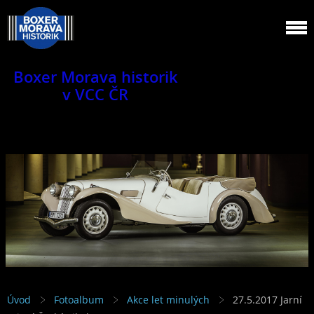
Boxer Morava historik
v VCC ČR
Jsme klub veteránů.
Úvod
Fotoalbum
Akce let minulých
27.5.2017 Jarní