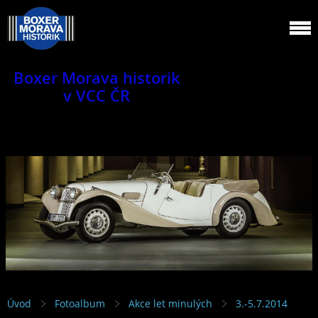
Boxer Morava historik
v VCC ČR
Jsme klub veteránů.
Úvod
Fotoalbum
Akce let minulých
3.-5.7.2014