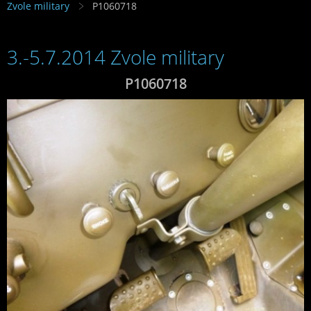
Zvole military
P1060718
3.-5.7.2014 Zvole military
P1060718