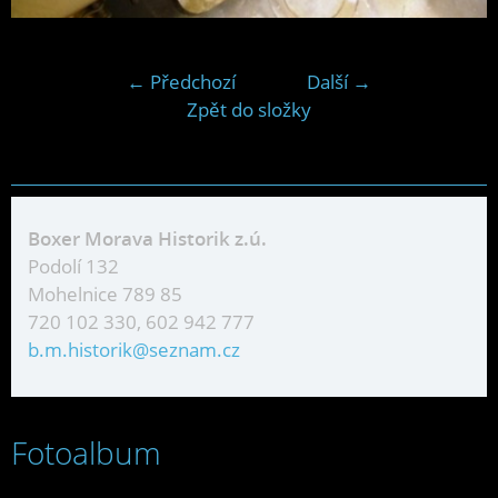
← Předchozí
Další →
Zpět do složky
Boxer Morava Historik z.ú.
Podolí 132
Mohelnice 789 85
720 102 330, 602 942 777
b.m.historik@seznam.cz
Fotoalbum