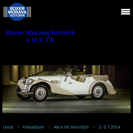
Boxer Morava historik
v VCC ČR
Jsme klub veteránů.
Úvod
Fotoalbum
Akce let minulých
3.-5.7.2014