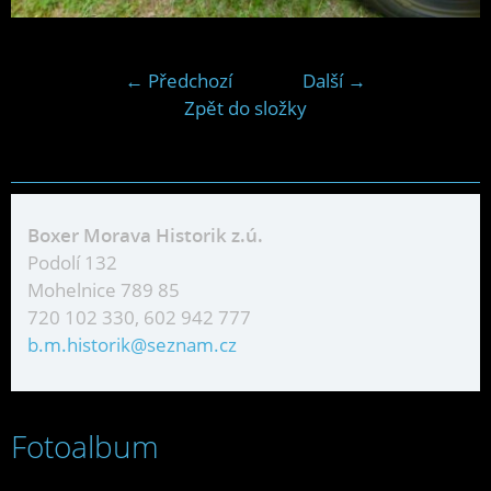
← Předchozí
Další →
Zpět do složky
Boxer Morava Historik z.ú.
Podolí 132
Mohelnice 789 85
720 102 330, 602 942 777
b.m.historik@seznam.cz
Fotoalbum