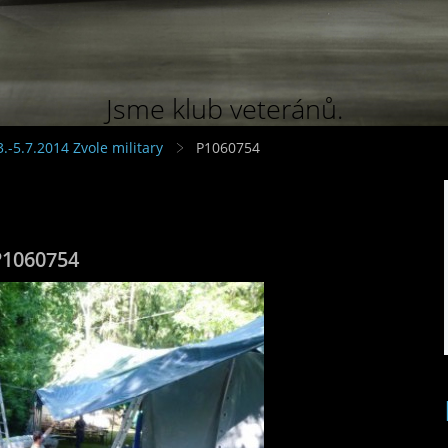
Jsme klub veteránů.
3.-5.7.2014 Zvole military
P1060754
P1060754