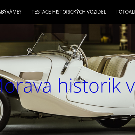
ZABÝVÁME?
TESTACE HISTORICKÝCH VOZIDEL
FOTOA
orava historik 