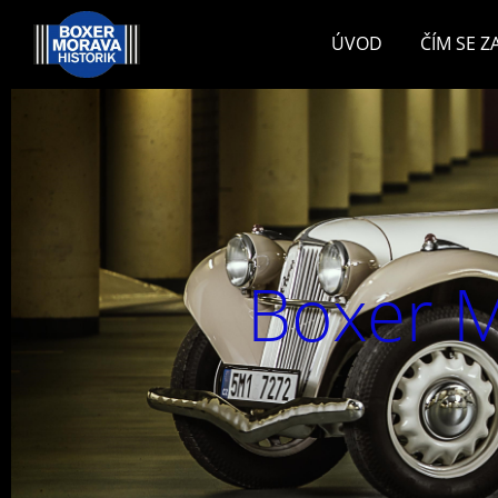
ÚVOD
ČÍM SE 
Boxer M