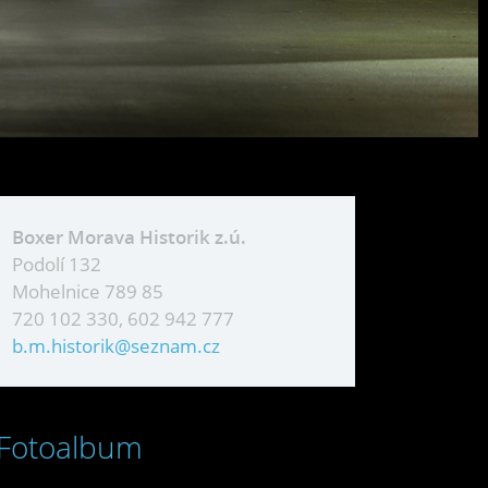
Boxer Morava Historik z.ú.
Podolí 132
Mohelnice 789 85
720 102 330, 602 942 777
b.m.historik@seznam.cz
Fotoalbum