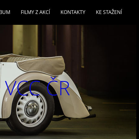
LBUM
FILMY Z AKCÍ
KONTAKTY
KE STAŽENÍ
v VCC ČR