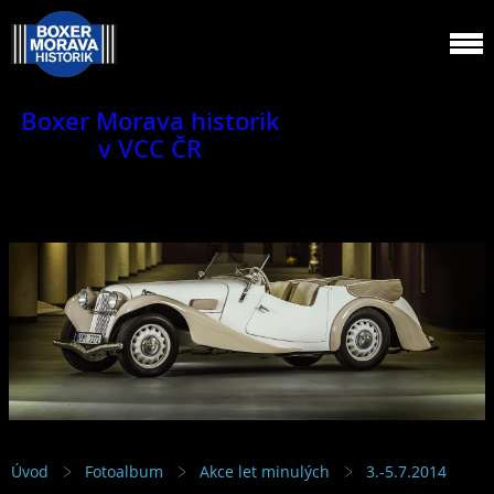
Boxer Morava historik
v VCC ČR
Jsme klub veteránů.
Úvod
Fotoalbum
Akce let minulých
3.-5.7.2014