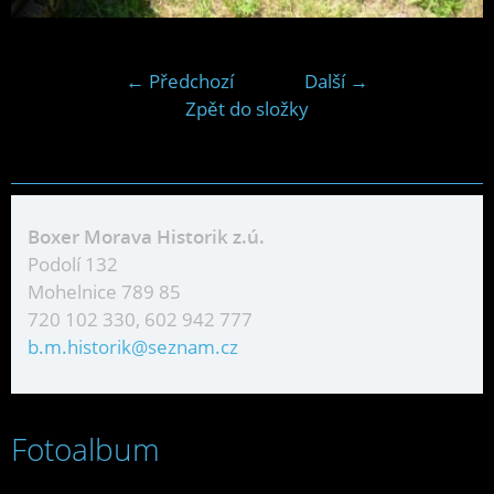
← Předchozí
Další →
Zpět do složky
Boxer Morava Historik z.ú.
Podolí 132
Mohelnice 789 85
720 102 330, 602 942 777
b.m.historik@seznam.cz
Fotoalbum