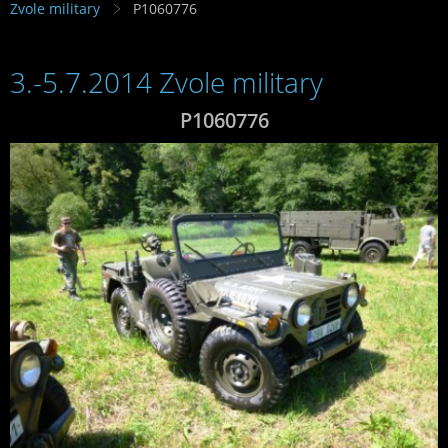
Zvole military
P1060776
3.-5.7.2014 Zvole military
P1060776