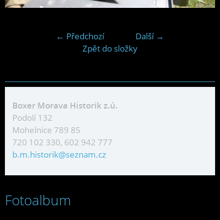
← Předchozí
Další →
Zpět do složky
Boxer Morava Historik z.ú.
Podolí 132
Mohelnice 789 85
720 102 330, 602 942 777
b.m.historik@seznam.cz
Fotoalbum