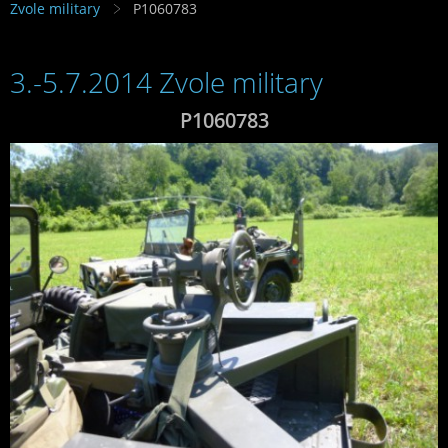
Zvole military
P1060783
3.-5.7.2014 Zvole military
P1060783