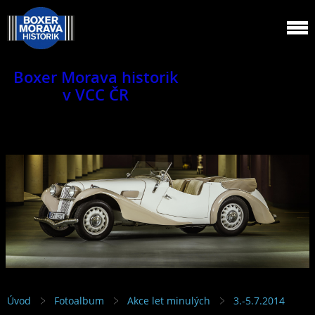
Boxer Morava historik
v VCC ČR
Jsme klub veteránů.
Úvod
Fotoalbum
Akce let minulých
3.-5.7.2014