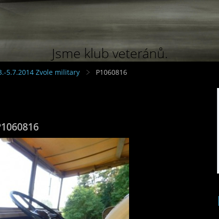
Jsme klub veteránů.
3.-5.7.2014 Zvole military
P1060816
P1060816