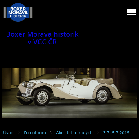
Boxer Morava historik
v VCC ČR
Jsme klub veteránů.
Úvod
Fotoalbum
Akce let minulých
3.7.-5.7.2015