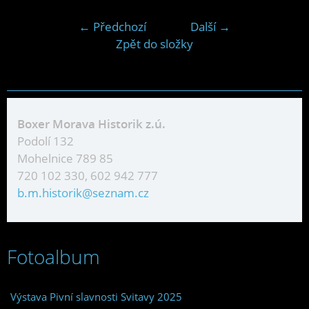
← Předchozí
Další →
Zpět do složky
Boxer Morava Historik z.ú.
Podolí 132
Mohelnice 789 85
720 102 330, 602 942 777
b.m.historik@seznam.cz
Fotoalbum
Výstava Pivní slavnosti Svitavy 2025