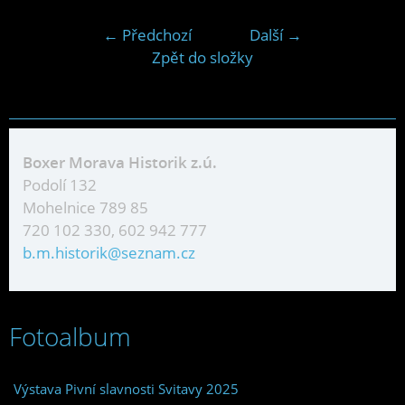
← Předchozí
Další →
Zpět do složky
Boxer Morava Historik z.ú.
Podolí 132
Mohelnice 789 85
720 102 330, 602 942 777
b.m.historik@seznam.cz
Fotoalbum
Výstava Pivní slavnosti Svitavy 2025