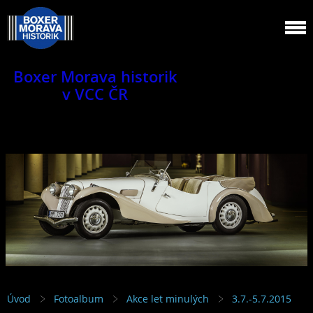
Boxer Morava historik
v VCC ČR
Jsme klub veteránů.
Úvod
Fotoalbum
Akce let minulých
3.7.-5.7.2015