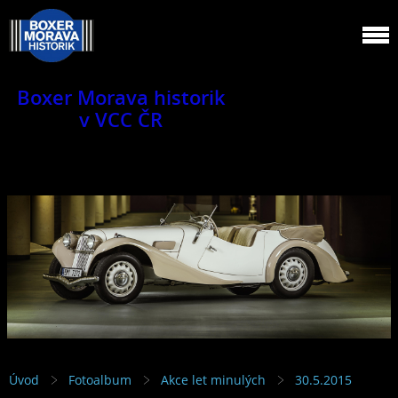
Boxer Morava historik
v VCC ČR
Jsme klub veteránů.
Úvod
Fotoalbum
Akce let minulých
30.5.2015