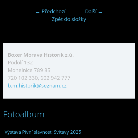
← Předchozí
Další →
Zpět do složky
Boxer Morava Historik z.ú.
Podolí 132
Mohelnice 789 85
720 102 330, 602 942 777
b.m.historik@seznam.cz
Fotoalbum
Výstava Pivní slavnosti Svitavy 2025