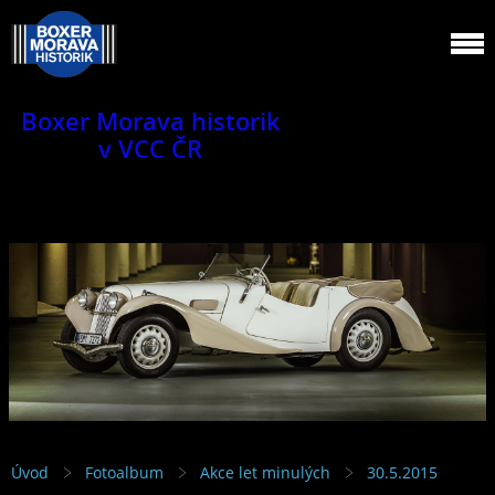
Boxer Morava historik
v VCC ČR
Jsme klub veteránů.
Úvod
Fotoalbum
Akce let minulých
30.5.2015