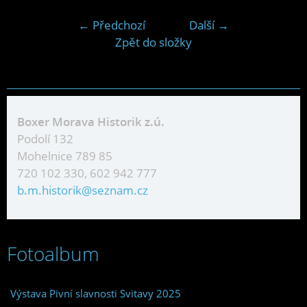
← Předchozí
Další →
Zpět do složky
Boxer Morava Historik z.ú.
Podolí 132
Mohelnice 789 85
720 102 330, 602 942 777
b.m.historik@seznam.cz
Fotoalbum
Výstava Pivní slavnosti Svitavy 2025