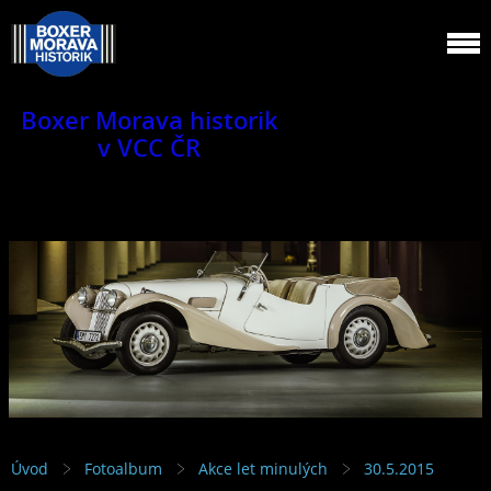
Boxer Morava historik
v VCC ČR
Jsme klub veteránů.
Úvod
Fotoalbum
Akce let minulých
30.5.2015