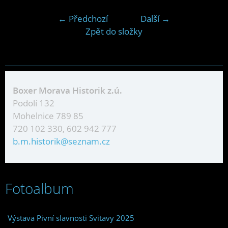
← Předchozí
Další →
Zpět do složky
Boxer Morava Historik z.ú.
Podolí 132
Mohelnice 789 85
720 102 330, 602 942 777
b.m.historik@seznam.cz
Fotoalbum
Výstava Pivní slavnosti Svitavy 2025