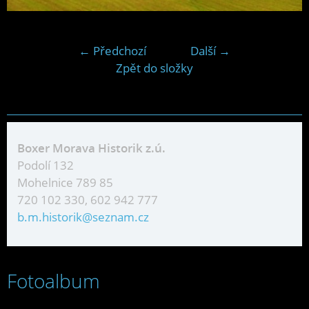
← Předchozí
Další →
Zpět do složky
Boxer Morava Historik z.ú.
Podolí 132
Mohelnice 789 85
720 102 330, 602 942 777
b.m.historik@seznam.cz
Fotoalbum