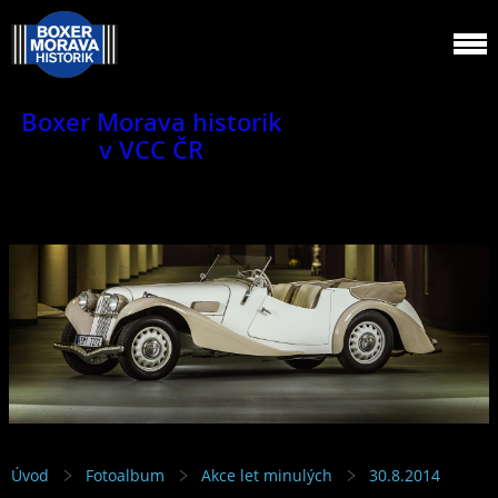
Boxer Morava historik
v VCC ČR
Jsme klub veteránů.
Úvod
Fotoalbum
Akce let minulých
30.8.2014