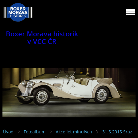
Boxer Morava historik
v VCC ČR
Jsme klub veteránů.
Úvod
Fotoalbum
Akce let minulých
31.5.2015 Sraz