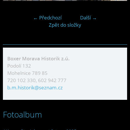
← Předchozí
Další →
Zpět do složky
Boxer Morava Historik z.ú.
Podolí 132
Mohelnice 789 85
720 102 330, 602 942 777
b.m.historik@seznam.cz
Fotoalbum