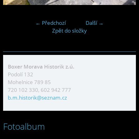
← Předchozí
Další →
Zpět do složky
Boxer Morava Historik z.ú.
Podolí 132
Mohelnice 789 85
720 102 330, 602 942 777
b.m.historik@seznam.cz
Fotoalbum