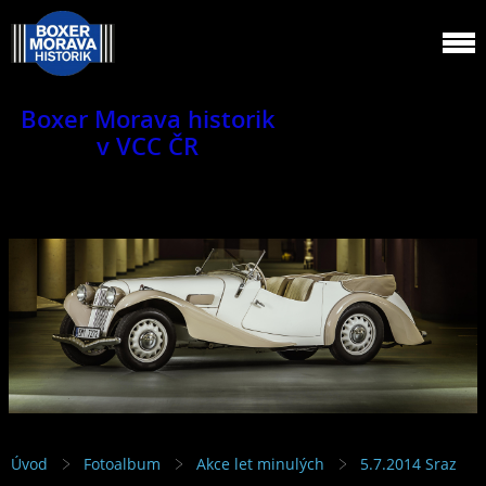
Boxer Morava historik
v VCC ČR
Jsme klub veteránů.
Úvod
Fotoalbum
Akce let minulých
5.7.2014 Sraz