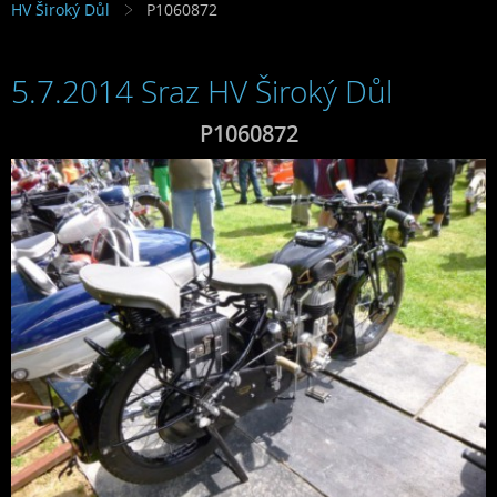
HV Široký Důl
P1060872
5.7.2014 Sraz HV Široký Důl
P1060872