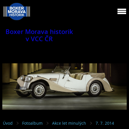
Boxer Morava historik
v VCC ČR
Jsme klub veteránů.
Úvod
Fotoalbum
Akce let minulých
7. 7. 2014