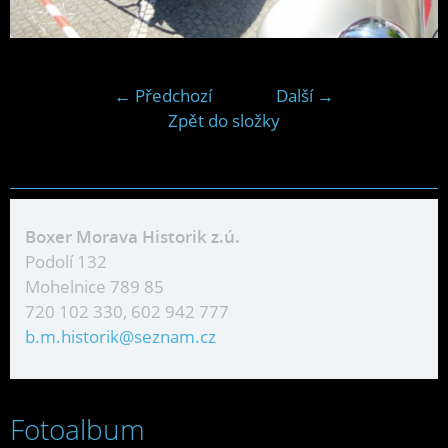
← Předchozí
Další →
Zpět do složky
Boxer Morava Historik z.ú.
Podolí 132
Mohelnice 789 85
720 102 330, 602 942 777
b.m.historik@seznam.cz
Fotoalbum