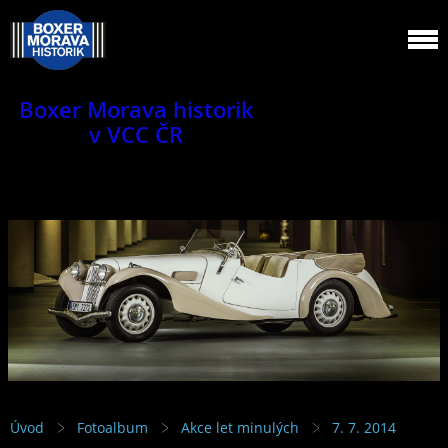
Boxer Morava historik
v VCC ČR
Jsme klub veteránů.
Úvod
Fotoalbum
Akce let minulých
7. 7. 2014