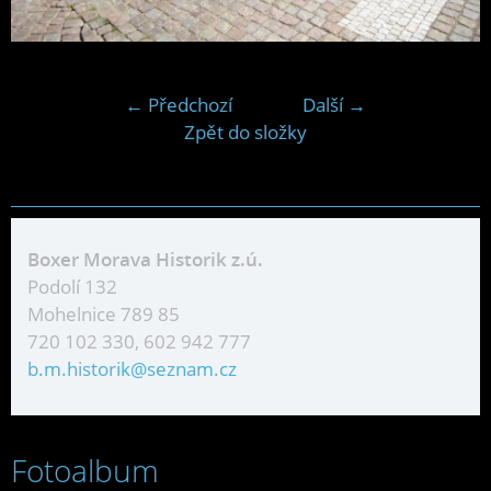
← Předchozí
Další →
Zpět do složky
Boxer Morava Historik z.ú.
Podolí 132
Mohelnice 789 85
720 102 330, 602 942 777
b.m.historik@seznam.cz
Fotoalbum