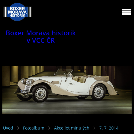
Boxer Morava historik
v VCC ČR
Jsme klub veteránů.
Úvod
Fotoalbum
Akce let minulých
7. 7. 2014