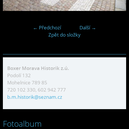
← Předchozí
Další →
Zpět do složky
Boxer Morava Historik z.ú.
Podolí 132
Mohelnice 789 85
720 102 330, 602 942 777
b.m.historik@seznam.cz
Fotoalbum