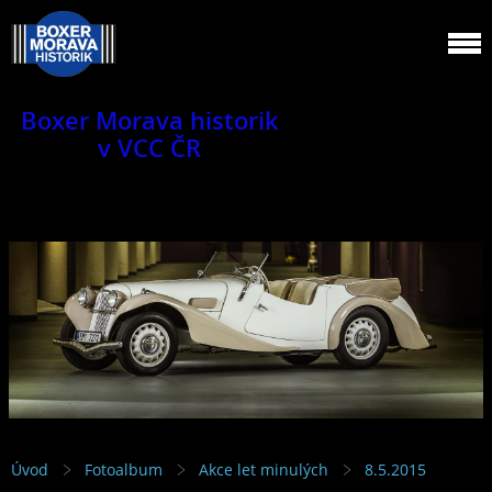
Boxer Morava historik
v VCC ČR
Jsme klub veteránů.
Úvod
Fotoalbum
Akce let minulých
8.5.2015