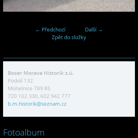
← Předchozí
Další →
Zpět do složky
Boxer Morava Historik z.ú.
Podolí 132
Mohelnice 789 85
720 102 330, 602 942 777
b.m.historik@seznam.cz
Fotoalbum