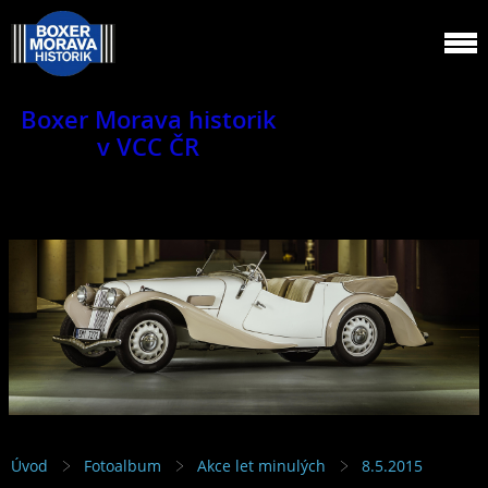
Boxer Morava historik
v VCC ČR
Jsme klub veteránů.
Úvod
Fotoalbum
Akce let minulých
8.5.2015