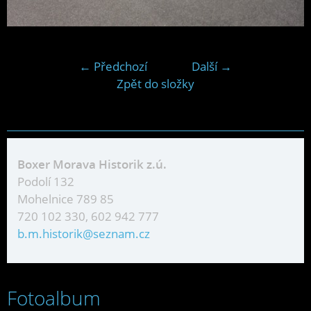
← Předchozí
Další →
Zpět do složky
Boxer Morava Historik z.ú.
Podolí 132
Mohelnice 789 85
720 102 330, 602 942 777
b.m.historik@seznam.cz
Fotoalbum