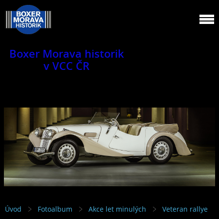
Boxer Morava historik
v VCC ČR
Jsme klub veteránů.
Úvod
Fotoalbum
Akce let minulých
Veteran rallye