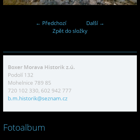
← Předchozí
Další →
Zpět do složky
Boxer Morava Historik z.ú.
Podolí 132
Mohelnice 789 85
720 102 330, 602 942 777
b.m.historik@seznam.cz
Fotoalbum