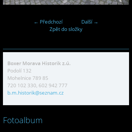
← Předchozí
Další →
Zpět do složky
Boxer Morava Historik z.ú.
Podolí 132
Mohelnice 789 85
720 102 330, 602 942 777
b.m.historik@seznam.cz
Fotoalbum