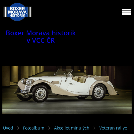
Boxer Morava historik
v VCC ČR
Jsme klub veteránů.
Úvod
Fotoalbum
Akce let minulých
Veteran rallye