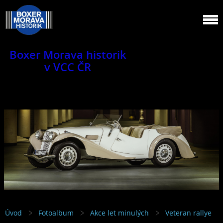
Boxer Morava historik
v VCC ČR
Jsme klub veteránů.
Úvod
Fotoalbum
Akce let minulých
Veteran rallye