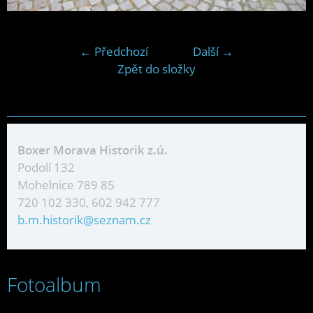
← Předchozí
Další →
Zpět do složky
Boxer Morava Historik z.ú.
Podolí 132
Mohelnice 789 85
720 102 330, 602 942 777
b.m.historik@seznam.cz
Fotoalbum