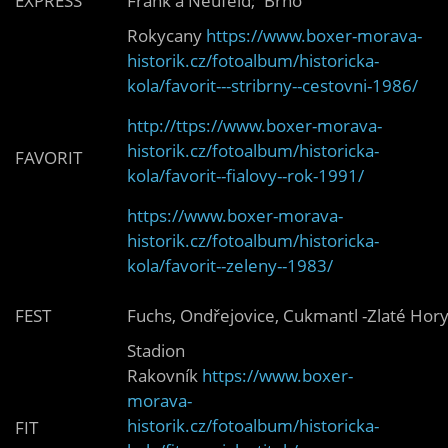
EXPRESS
Frank a Neufeld; Brno
Rokycany
https://www.boxer-morava-
historik.cz/fotoalbum/historicka-
kola/favorit---stribrny--cestovni-1986/
http://ttps://www.boxer-morava-
historik.cz/fotoalbum/historicka-
FAVORIT
kola/favorit--fialovy--rok-1991/
https://www.boxer-morava-
historik.cz/fotoalbum/historicka-
kola/favorit--zeleny--1983/
FEST
Fuchs, Ondřejovice, Cukmantl -Zlaté Hor
Stadion
Rakovník
https://www.boxer-
morava-
historik.cz/fotoalbum/historicka-
FIT