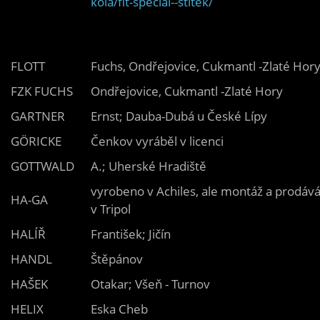
kola/fit-special--stitek/
FLOTT
Fuchs, Ondřejovice, Cukmantl -Zlaté Hor
FZK FUCHS
Ondřejovice, Cukmantl -Zlaté Hory
GARTNER
Ernst; Dauba-Dubá u České Lípy
GÖRICKE
Čenkov vyráběl v licenci
GOTTWALD
A.; Uherské Hradiště
vyrobeno v Achiles, ale montáž a prodáv
HA-GA
v Tripol
HALÍŘ
František; Jičín
HANDL
Štěpánov
HAŠEK
Otakar; Všeň - Turnov
HELIX
Eska Cheb