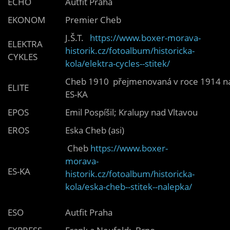
ECHO
Autfit Praha
EKONOM
Premier Cheb
J.Š.T.
https://www.boxer-morava-
ELEKTRA
historik.cz/fotoalbum/historicka-
CYKLES
kola/elektra-cycles--stitek/
Cheb 1910 přejmenovaná v roce 1914 n
ELITE
ES-KA
EPOS
Emil Pospíšil; Kralupy nad Vltavou
EROS
Eska Cheb (asi)
Cheb
https://www.boxer-
morava-
ES-KA
historik.cz/fotoalbum/historicka-
kola/eska-cheb--stitek--nalepka/
ESO
Autfit Praha