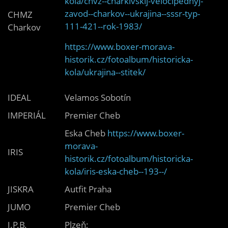
kola/chvz--charkivskij-velocipednyj-
zavod--charkov--ukrajina--sssr-typ-
CHMZ
111-421--rok-1983/
Charkov
https://www.boxer-morava-
historik.cz/fotoalbum/historicka-
kola/ukrajina--stitek/
IDEAL
Velamos Sobotín
IMPERIÁL
Premier Cheb
Eska Cheb
https://www.boxer-
morava-
IRIS
historik.cz/fotoalbum/historicka-
kola/iris-eska-cheb--193--/
JISKRA
Autfit Praha
JUMO
Premier Cheb
J.P.B.
Plzeň;