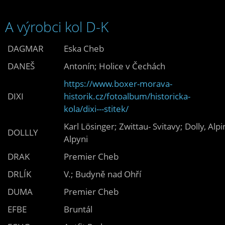
A výrobci kol D-K
DAGMAR
Eska Cheb
DANEŠ
Antonín; Holice v Čechách
https://www.boxer-morava-
DIXI
historik.cz/fotoalbum/historicka-
kola/dixi---stitek/
Karl Lösinger; Zwittau- Svitavy; Dolly, Alpin
DOLLLY
Alpyni
DRAK
Premier Cheb
DRLÍK
V.; Budyně nad Ohří
DUMA
Premier Cheb
EFBE
Bruntál