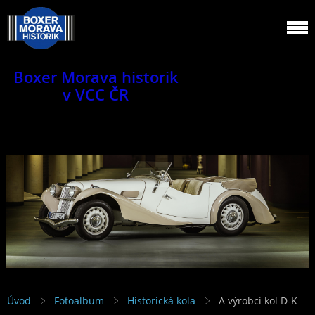
Boxer Morava historik
v VCC ČR
Jsme klub veteránů.
Úvod
Fotoalbum
Historická kola
A výrobci kol D-K