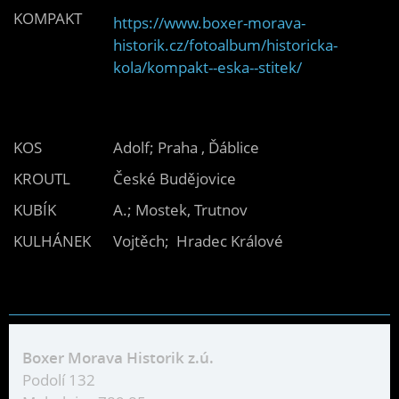
KOMPAKT
https://www.boxer-morava-
historik.cz/fotoalbum/historicka-
kola/kompakt--eska--stitek/
KOS
Adolf; Praha , Ďáblice
KROUTL
České Budějovice
KUBÍK
A.; Mostek, Trutnov
KULHÁNEK
Vojtěch; Hradec Králové
Boxer Morava Historik z.ú.
Podolí 132