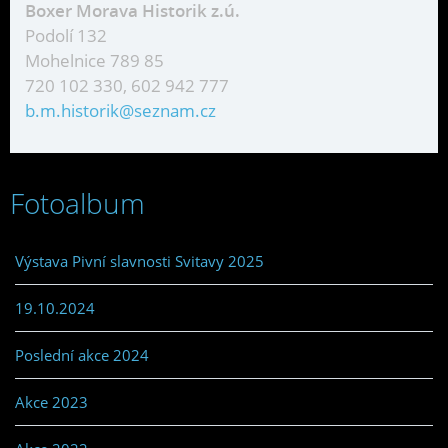
Boxer Morava Historik z.ú.
Podolí 132
Mohelnice 789 85
720 102 330, 602 942 777
b.m.historik@seznam.cz
Fotoalbum
Výstava Pivní slavnosti Svitavy 2025
19.10.2024
Poslední akce 2024
Akce 2023