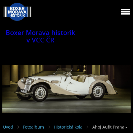
Boxer Morava historik
v VCC ČR
Jsme klub veteránů.
Úvod
Fotoalbum
Historická kola
Ahoj Aufit Praha -