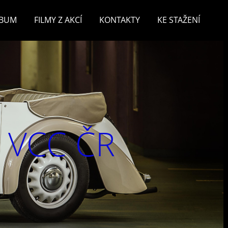
LBUM
FILMY Z AKCÍ
KONTAKTY
KE STAŽENÍ
v VCC ČR