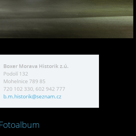
Boxer Morava Historik z.ú.
Podolí 132
Mohelnice 789 85
720 102 330, 602 942 777
b.m.historik@seznam.cz
Fotoalbum