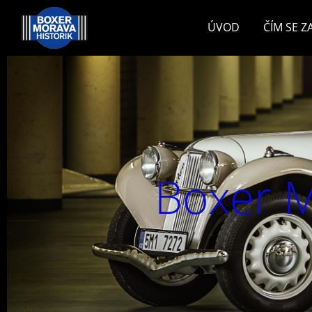
ÚVOD
ČÍM SE 
Boxer M