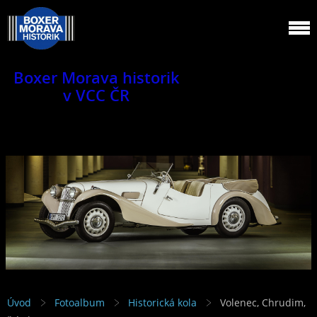
Boxer Morava historik
v VCC ČR
Jsme klub veteránů.
Úvod
Fotoalbum
Historická kola
Volenec, Chrudim,