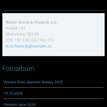
Boxer Morava Historik z.ú.
Podolí 132
Mohelnice 789 85
720 102 330, 602 942 777
b.m.historik@seznam.cz
Fotoalbum
Výstava Pivní slavnosti Svitavy 2025
19.10.2024
Poslední akce 2024