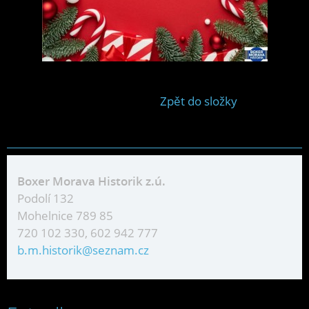
Zpět do složky
Boxer Morava Historik z.ú.
Podolí 132
Mohelnice 789 85
720 102 330, 602 942 777
b.m.historik@seznam.cz