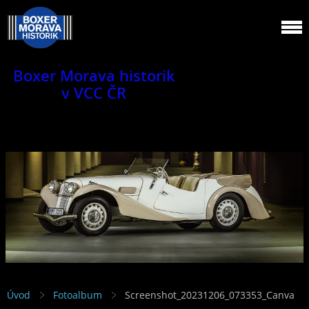
Boxer Morava historik
v VCC ČR
Jsme klub veteránů.
Úvod
Fotoalbum
Screenshot_20231206_073353_Canva