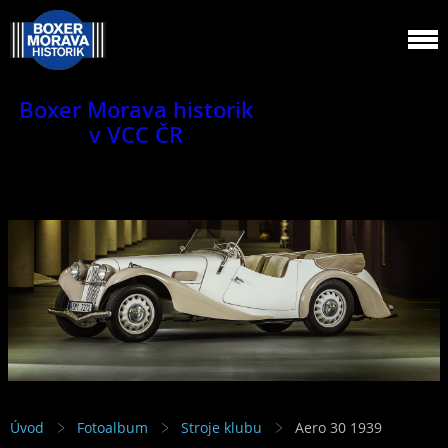
Boxer Morava historik
v VCC ČR
Jsme klub veteránů.
Úvod
Fotoalbum
Stroje klubu
Aero 30 1939