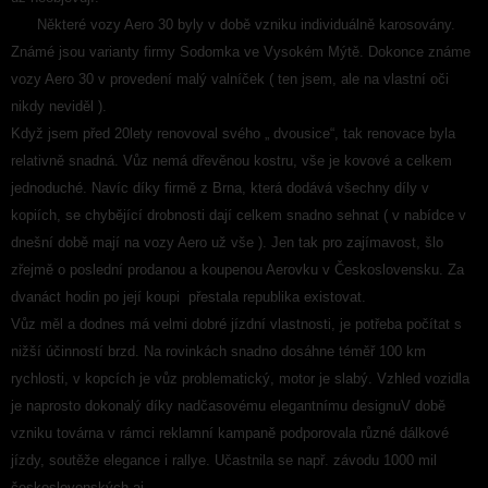
Některé vozy Aero 30 byly v době vzniku individuálně karosovány.
Známé jsou varianty firmy Sodomka ve Vysokém Mýtě. Dokonce známe
vozy Aero 30 v provedení malý valníček ( ten jsem, ale na vlastní oči
nikdy neviděl ).
Když jsem před 20lety renovoval svého „ dvousice“, tak renovace byla
relativně snadná. Vůz nemá dřevěnou kostru, vše je kovové a celkem
jednoduché. Navíc díky firmě z Brna, která dodává všechny díly v
kopiích, se chybějící drobnosti dají celkem snadno sehnat ( v nabídce v
dnešní době mají na vozy Aero už vše ). Jen tak pro zajímavost, šlo
zřejmě o poslední prodanou a koupenou Aerovku v Československu. Za
dvanáct hodin po její koupi přestala republika existovat.
Vůz měl a dodnes má velmi dobré jízdní vlastnosti, je potřeba počítat s
nižší účinností brzd. Na rovinkách snadno dosáhne téměř 100 km
rychlosti, v kopcích je vůz problematický, motor je slabý. Vzhled vozidla
je naprosto dokonalý díky nadčasovému elegantnímu designuV době
vzniku továrna v rámci reklamní kampaně podporovala různé dálkové
jízdy, soutěže elegance i rallye. Učastnila se např. závodu 1000 mil
československých aj.