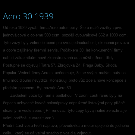
Aero 30 1939
Od roku 1929 vyrábí firma Aero automobily. Šlo o malé vozíky zprvu
jednoválcové o objemu 500 ccm, později dvouválcové 662 a 1000 ccm.
Tyto vozy byly velmi oblíbené pro svou jednoduchost, ekonomii provozu
a dobře zajištěný firemní servis. Počátkem 30. let konkurenční firmy
nabízí zákazníkům nově zkonstruovaná auta nižší střední třídy.
Postupně se objevují Tatra 57, Zbrojovka Z4, Praga Baby, Škoda
Popular. Vedení firmy Aero si uvědomuje, že se svými malými auty na
trhu moc dlouho nevydrží. Konstruují proto vůz zcela nové koncepce s
předním pohonem. Byl nazván Aero 30.
Základem vozu byl rám s podlahou. V zadní části rámu byly na
čepech uchycené kyvné polonápravy odpružené listovými pery příčně
uloženými vedle sebe. ( Při renovaci tyto čepy bývají silně zerezlé a je
velmi obtížné je vyrazit ven ).
Přední část vozu tvoří náprava, převodovka a motor spojené do jednoho
celku, který se dá velmi snadno z vozidla vyjmout.