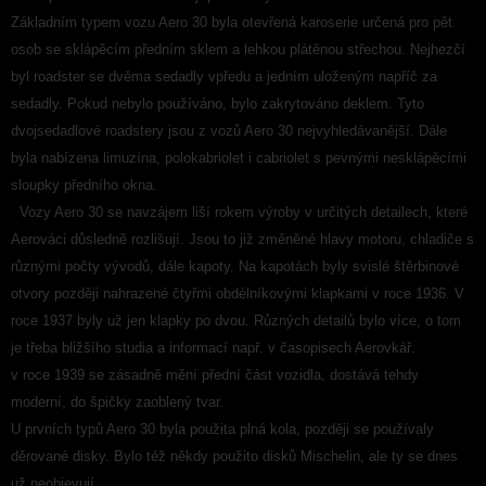
Základním typem vozu Aero 30 byla otevřená karoserie určená pro pět
osob se sklápěcím předním sklem a lehkou plátěnou střechou. Nejhezčí
byl roadster se dvěma sedadly vpředu a jedním uloženým napříč za
sedadly. Pokud nebylo používáno, bylo zakrytováno deklem. Tyto
dvojsedadlové roadstery jsou z vozů Aero 30 nejvyhledávanější. Dále
byla nabízena limuzína, polokabriolet i cabriolet s pevnými nesklápěcími
sloupky předního okna.
Vozy Aero 30 se navzájem liší rokem výroby v určitých detailech, které
Aerováci důsledně rozlišují. Jsou to již změněné hlavy motoru, chladiče s
různými počty vývodů, dále kapoty. Na kapotách byly svislé štěrbinové
otvory později nahrazené čtyřmi obdélníkovými klapkami v roce 1936. V
roce 1937 byly už jen klapky po dvou. Různých detailů bylo více, o tom
je třeba bližšího studia a informací např. v časopisech Aerovkář.
v roce 1939 se zásadně mění přední část vozidla, dostává tehdy
moderní, do špičky zaoblený tvar.
U prvních typů Aero 30 byla použita plná kola, později se používaly
děrované disky. Bylo též někdy použito disků Mischelin, ale ty se dnes
už neobjevují.