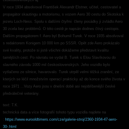
V roce 1934 absolvoval František Alexandr Elstner, učitel, cestovatel a
propagátor skautingu a motorismu, s vozem Aero 30 cestu do Skotska k
jezeru Loch-Ness. Spolu s dalšími čtyřmi členy posádky ji zvládlo Aero
30 zcela bez problémů. O této cestě je napsán dodnes čtivý cestopis.
Dalším propagátorem f. Aero byl Bohumil Turek. V roce 1935 absolvoval
s redaktorem Konigem 10 000 km po SSSR. Opět zde Aero prokázalo
své kvality, protože si jistě všichni dokážeme představit kvalitu
tamějších cest. Po návratu se vydal B. Turek s Elou Slavíkovou do
slavného závodu 1000 mil československých. Jeho vozidlo bylo
vytlačeno ze silnice, havarovalo. Turek utrpěl velmi těžká zranění, ze
kterých se léčil množstvím operací prakticky až do konce svého života v
roce 1971 ...Vozy Aero jsou v dnešní době asi nejoblíbenější české
předválečné veterány.
text: T.K.
technická data a více fotografií tohoto typu vozidla najdete na
:
https://www.eurooldtimers.com/cze/galerie-stroj/2360-1934-47-aero-
30-.html