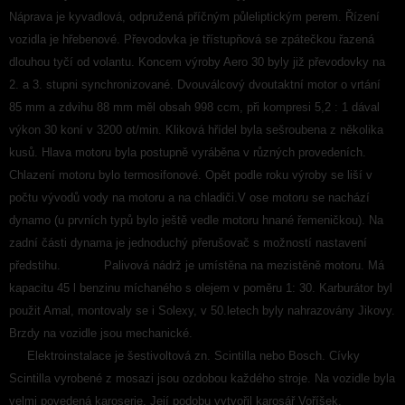
Náprava je kyvadlová, odpružená příčným půleliptickým perem. Řízení
vozidla je hřebenové. Převodovka je třístupňová se zpátečkou řazená
dlouhou tyčí od volantu. Koncem výroby Aero 30 byly již převodovky na
2. a 3. stupni synchronizované. Dvouválcový dvoutaktní motor o vrtání
85 mm a zdvihu 88 mm měl obsah 998 ccm, při kompresi 5,2 : 1 dával
výkon 30 koní v 3200 ot/min. Kliková hřídel byla sešroubena z několika
kusů. Hlava motoru byla postupně vyráběna v různých provedeních.
Chlazení motoru bylo termosifonové. Opět podle roku výroby se liší v
počtu vývodů vody na motoru a na chladiči.V ose motoru se nachází
dynamo (u prvních typů bylo ještě vedle motoru hnané řemeničkou). Na
zadní části dynama je jednoduchý přerušovač s možností nastavení
předstihu. Palivová nádrž je umístěna na mezistěně motoru. Má
kapacitu 45 l benzinu míchaného s olejem v poměru 1: 30. Karburátor byl
použit Amal, montovaly se i Solexy, v 50.letech byly nahrazovány Jikovy.
Brzdy na vozidle jsou mechanické.
Elektroinstalace je šestivoltová zn. Scintilla nebo Bosch. Cívky
Scintilla vyrobené z mosazi jsou ozdobou každého stroje. Na vozidle byla
velmi povedená karoserie. Její podobu vytvořil karosář Voříšek.