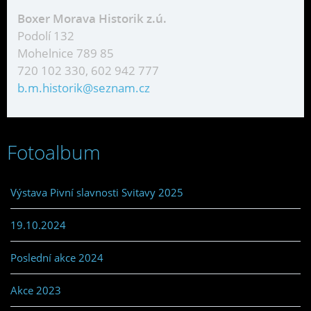
Boxer Morava Historik z.ú.
Podolí 132
Mohelnice 789 85
720 102 330, 602 942 777
b.m.historik@seznam.cz
Fotoalbum
Výstava Pivní slavnosti Svitavy 2025
19.10.2024
Poslední akce 2024
Akce 2023