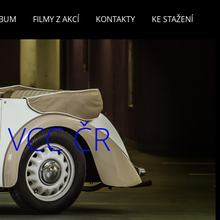
LBUM
FILMY Z AKCÍ
KONTAKTY
KE STAŽENÍ
v VCC ČR