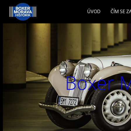
ÚVOD
ČÍM SE 
Boxer M