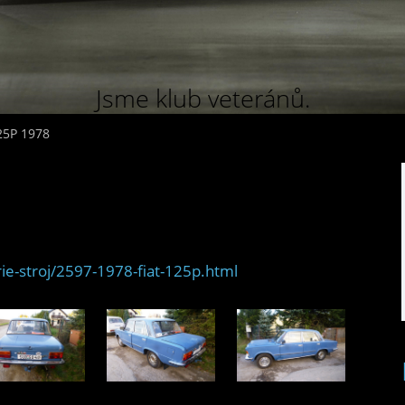
Jsme klub veteránů.
125P 1978
ie-stroj/2597-1978-fiat-125p.html