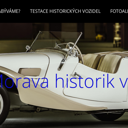
ZABÝVÁME?
TESTACE HISTORICKÝCH VOZIDEL
FOTOA
orava historik 