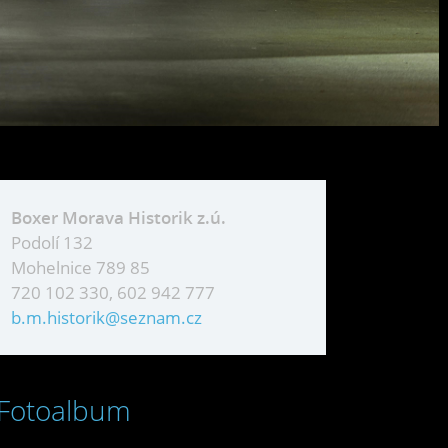
Boxer Morava Historik z.ú.
Podolí 132
Mohelnice 789 85
720 102 330, 602 942 777
b.m.historik@seznam.cz
Fotoalbum