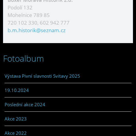
Podolí 132
Mohelnice 789 85
720 102 330, 602 942 777
b.m.historik@seznam.cz
Fotoalbum
Výstava Pivní slavnosti Svitavy 2025
19.10.2024
Poslední akce 2024
Akce 2023
Akce 2022