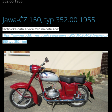
352.00 1955
Jawa-ČZ 150, typ 352.00 1955
technická data a více foto najdete zde:
https://www.eurooldtimers.com/cze/galerie-stroj/2738-1954-1955-jawa-cz-
150-typ-352.html