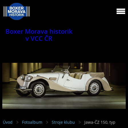
Boxer Morava historik
v VCC ČR
Jsme klub veteránů.
Úvod
Fotoalbum
Stroje klubu
Jawa-ČZ 150, typ