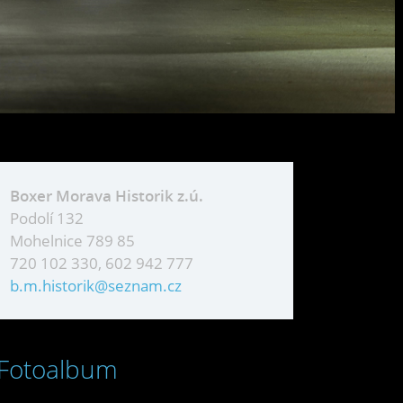
Boxer Morava Historik z.ú.
Podolí 132
Mohelnice 789 85
720 102 330, 602 942 777
b.m.historik@seznam.cz
Fotoalbum