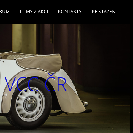
LBUM
FILMY Z AKCÍ
KONTAKTY
KE STAŽENÍ
v VCC ČR