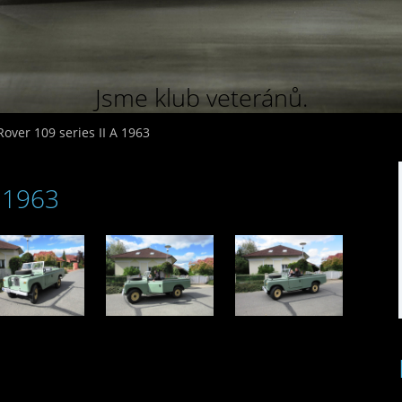
Jsme klub veteránů.
over 109 series II A 1963
A 1963