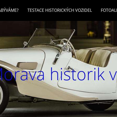
ZABÝVÁME?
TESTACE HISTORICKÝCH VOZIDEL
FOTOA
orava historik 