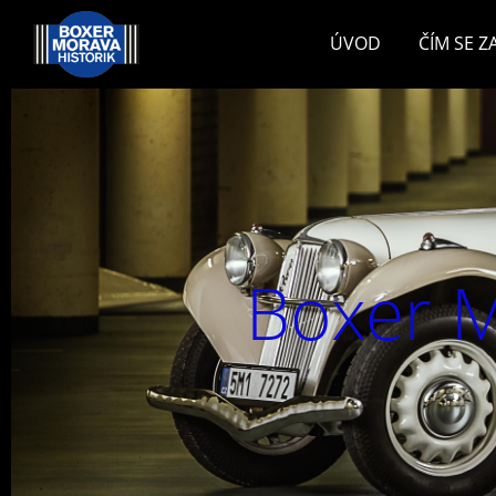
ÚVOD
ČÍM SE 
Boxer M