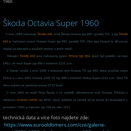
1960
Škoda Octavia Super 1960
Škodu 440
Škoda
V roce 1959 nahrazuje
nová Škoda Octavia typ 985, později 702, a typ
445
je nahrazen vozem Octavia Super typ 993, později 703. Oba typy Octavií se liší pouze
nápisy na karoserii a použitím motoru o jiném vrtání.
Škoda 450
Felicia typ 994
Stávající
jsou nahrazeny typem
, který byl vyráběn od roku
1961 i ve verzi Super typ 996 s motorem 1221 ccm.
Z Otavie vzniká v roce 1960 v omezené serii Octavia TS typ 995, která používá motor
Felicie a v roce 1961 Octavia 1200 TS typ 999 s motorem Felicia Super 1221 ccm. Verzí TS
obou kubatur je vyrobeno pouze 2273 kusů.
V roce 1961 se snaží firma Škoda o co největší všestrannost vozů Octavia. Přichází s
Octavia Combi
variantou
typ 993C, která vydržela ve výrobě až do konce let šedesátých v
provedení 703C a nakonec typ 704 do roku 1971.
technická data a více foto najdete zde:
https://www.eurooldtimers.com/cze/galerie-