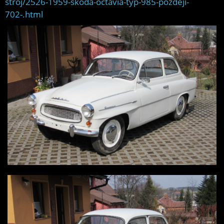
stroj/2526-1959-skoda-octavia-typ-985-pozdeji-
702-.html