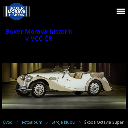
Boxer Morava historik
v VCC ČR
Jsme klub veteránů.
Úvod
Fotoalbum
Stroje klubu
Škoda Octavia Super