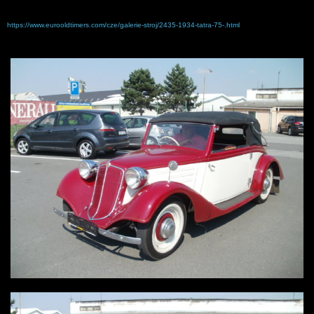
https://www.eurooldtimers.com/cze/galerie-stroj/2435-1934-tatra-75-.html