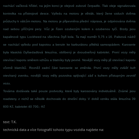
nachází vačková hřídel, na jejím konci je olejové zubové čerpadlo. Tlak oleje signalizovala
kontrolka na přístrojové desce. Vpředu na motoru je větrák, který žene vzduch dvěma
průduchy k válcům motoru. Na motoru je připevněna přední náprava, je odpérována dvěma
nad sebou příčnými pery. Vůz je řízen ozubeným kolem s ozubenou tyčí. Brzdy jsou
kapalinové typu Lockheed na všechna čtyři kola. Ta mají rozměr 5,75 x 16. Palivová nádrž
se nachází vpředu pod kapotou a benzin ke karburátoru přitéká samospádem. Karoserie
byla klasická čtyřsedadlová limuzína, oblíbený je dvoudveřový kabriolet. První vozy měly
otevírací kapotu směrem vzhůru a blatníky byly pevné. Novější vozy měly již otevírací kapotu
včetně blatníků. Rovněž zadní část karoserie se změnila. První vozy měly zvlášť kufr
otevíraný zvenku, novější vozy měly pozvolna splývající záď s kufrem přístupným zevnitř
vozu.
Továrna dodávala také pouze podvozky, které byly karosovány individuálně. Známé jsou
roadstery, z nichž se několik dochovalo do dnešní doby. V době vzniku stála limuzína 39
600 Kč, kabriolet 40 700,- Kč
text: T.K.
technická data a více fotografií tohoto typu vozidla najdete na: