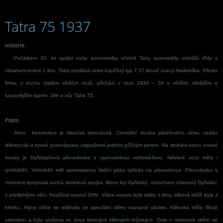
Tatra 75 1937
Historie:
Počátkem 30. let vyrábí naše automobilky včetně Tatry automobily nejnižší třídy s
obsahem kolem 1 litru. Tatra prodává velmi úspěšný typ T 57 lidově zvaný Hadimrška. Přesto
firma, v duchu tradice větších vozů, přichází v roce 1934 – 39 s větším, silnějším a
luxusnějším typem. Jde o vůz Tatra 75.
Popis:
Jeho konstrukce je klasická tatrovácká. Centrální trouba páteřového rámu, vzadu
diferenciál a kyvné polonápravy odpružené jedním příčným perem. Na druhém konci nosné
trouby je čtyřstupňová převodovka s vypínatelnou volnoběžkou. Některé vozy měly i
rychloběh. Volnoběh měl samostatnou řadící páku vpředu na převodovce. Převodovku s
motorem spojovala suchá lamelová spojka. Motor byl čtyřdobý, vzduchem chlazený čtyřválec
s protilehlými válci. Používal rozvod OHV. Válce motoru byly odlity z litiny, kliková skříň byla z
hliníku. Hlavy válce se odlévaly ze speciální slitiny nazvané silumin. Klikovka měla třikrát
zalomení a byla uložena ve dvou kluzných klikových ložiskách. Dole v motorové skříni se