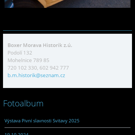
Boxer Morava Historik z.ú.
Podolí 132
Mohelnice 789 85
720 102 330, 602 942 777
b.m.historik@seznam.cz
Fotoalbum
Výstava Pivní slavnosti Svitavy 2025
19.10.2024