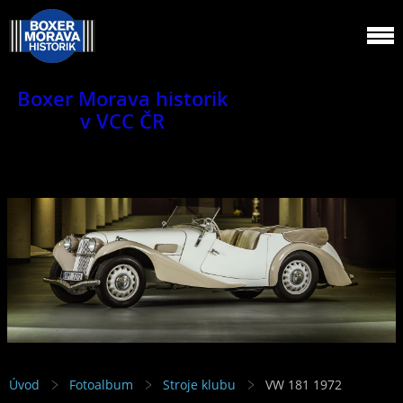
Boxer Morava historik
v VCC ČR
Jsme klub veteránů.
Úvod
Fotoalbum
Stroje klubu
VW 181 1972