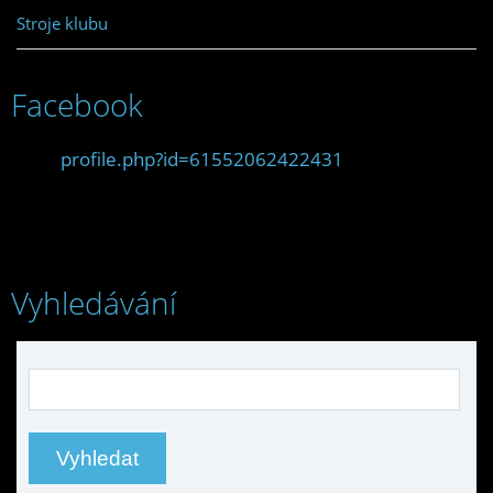
Stroje klubu
Facebook
profile.php?id=61552062422431
Vyhledávání