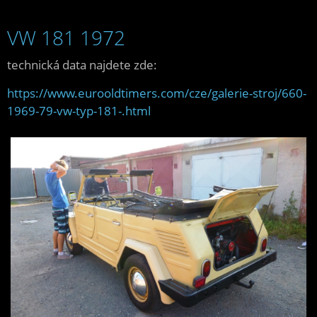
VW 181 1972
technická data najdete zde:
https://www.eurooldtimers.com/cze/galerie-stroj/660-
1969-79-vw-typ-181-.html