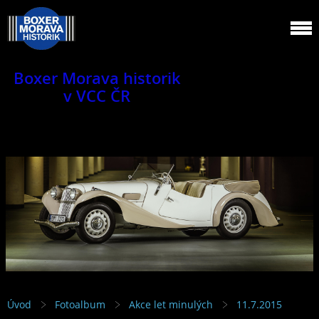
Boxer Morava historik
v VCC ČR
Jsme klub veteránů.
Úvod
Fotoalbum
Akce let minulých
11.7.2015