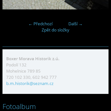
← Předchozí
Další →
Zpět do složky
Boxer Morava Historik z.ú.
Podolí 132
Mohelnice 789 85
720 102 330, 602 942 777
b.m.historik@seznam.cz
Fotoalbum