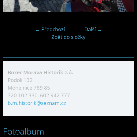
← Předchozí
Další →
Zpět do složky
Boxer Morava Historik z.ú.
Podolí 132
Mohelnice 789 85
720 102 330, 602 942 777
b.m.historik@seznam.cz
Fotoalbum