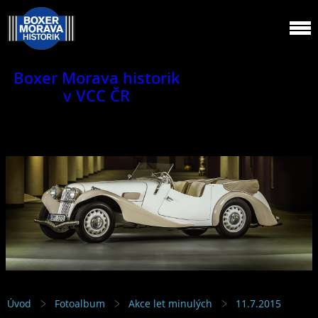
Boxer Morava historik
v VCC ČR
Jsme klub veteránů.
Úvod
Fotoalbum
Akce let minulých
11.7.2015