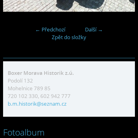
← Předchozí
Další →
Zpět do složky
Boxer Morava Historik z.ú.
Podolí 132
Mohelnice 789 85
720 102 330, 602 942 777
b.m.historik@seznam.cz
Fotoalbum