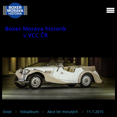
Boxer Morava historik
v VCC ČR
Jsme klub veteránů.
Úvod
Fotoalbum
Akce let minulých
11.7.2015