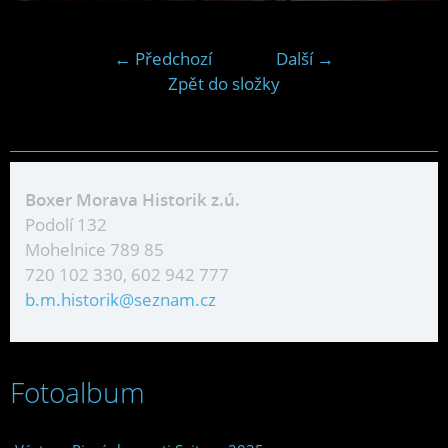
← Předchozí
Další →
Zpět do složky
Boxer Morava Historik z.ú.
Podolí 132
Mohelnice 789 85
720 102 330, 602 942 777
b.m.historik@seznam.cz
Fotoalbum