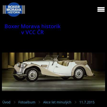
Boxer Morava historik
v VCC ČR
Jsme klub veteránů.
Úvod
Fotoalbum
Akce let minulých
11.7.2015