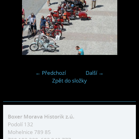
← Předchozí
Další →
Zpět do složky
Boxer Morava Historik z.ú.
Podolí 132
Mohelnice 789 85