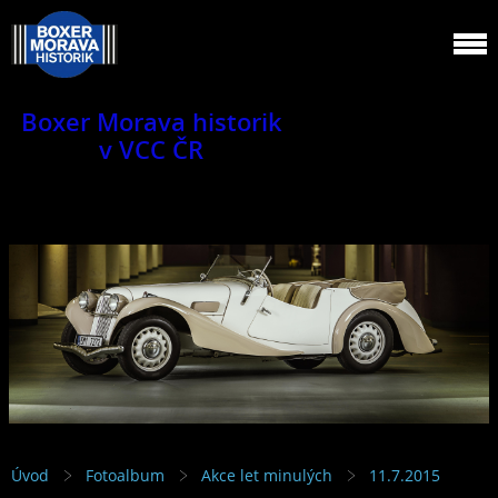
Boxer Morava historik
v VCC ČR
Jsme klub veteránů.
Úvod
Fotoalbum
Akce let minulých
11.7.2015