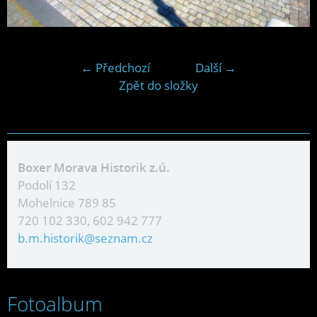
← Předchozí
Další →
Zpět do složky
Boxer Morava Historik z.ú.
Podolí 132
Mohelnice 789 85
720 102 330, 602 942 777
b.m.historik@seznam.cz
Fotoalbum