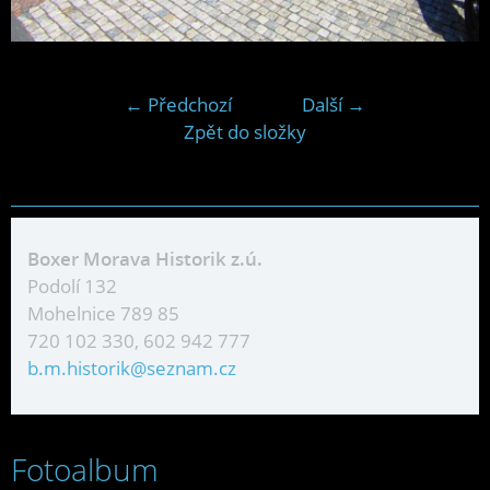
← Předchozí
Další →
Zpět do složky
Boxer Morava Historik z.ú.
Podolí 132
Mohelnice 789 85
720 102 330, 602 942 777
b.m.historik@seznam.cz
Fotoalbum