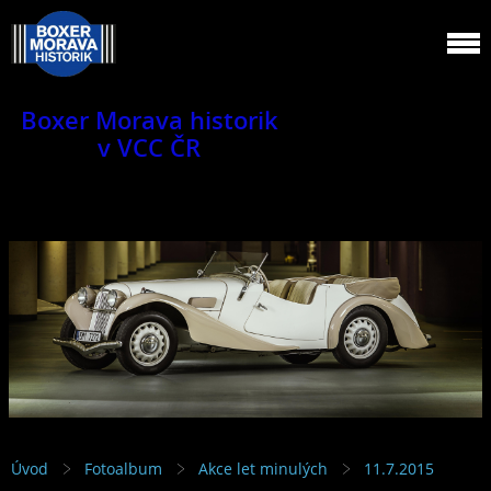
Boxer Morava historik
v VCC ČR
Jsme klub veteránů.
Úvod
Fotoalbum
Akce let minulých
11.7.2015