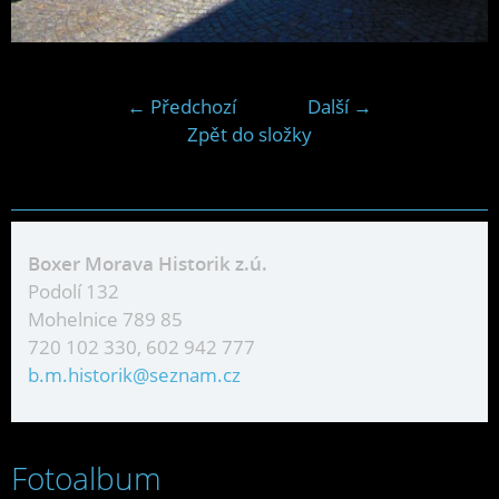
← Předchozí
Další →
Zpět do složky
Boxer Morava Historik z.ú.
Podolí 132
Mohelnice 789 85
720 102 330, 602 942 777
b.m.historik@seznam.cz
Fotoalbum