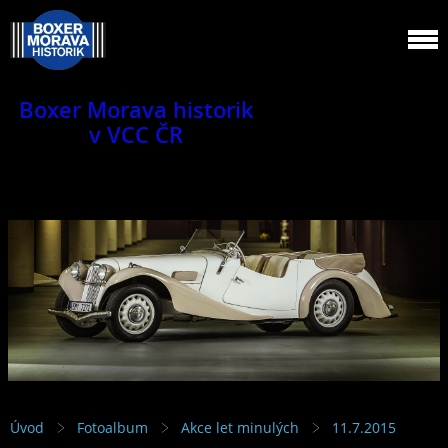
Boxer Morava historik
v VCC ČR
Jsme klub veteránů.
Úvod
Fotoalbum
Akce let minulých
11.7.2015