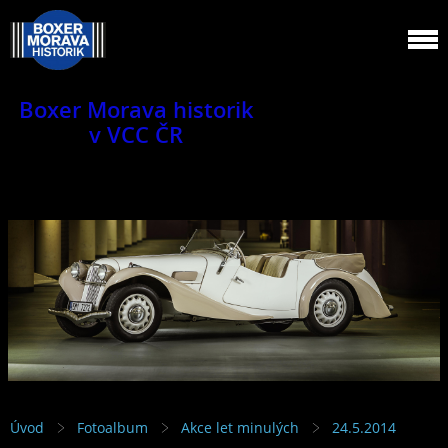
Boxer Morava historik
v VCC ČR
Jsme klub veteránů.
Úvod
Fotoalbum
Akce let minulých
24.5.2014