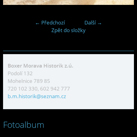
← Předchozí
Další →
Zpět do složky
Boxer Morava Historik z.ú.
Podolí 132
Mohelnice 789 85
720 102 330, 602 942 777
b.m.historik@seznam.cz
Fotoalbum