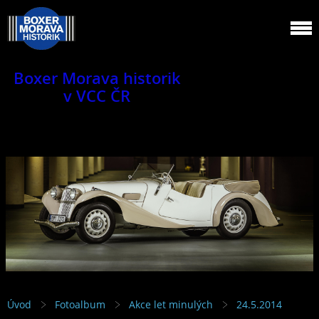
Boxer Morava historik
v VCC ČR
Jsme klub veteránů.
Úvod
Fotoalbum
Akce let minulých
24.5.2014