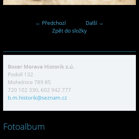
← Předchozí
Další →
Zpět do složky
Boxer Morava Historik z.ú.
Podolí 132
Mohelnice 789 85
720 102 330, 602 942 777
b.m.historik@seznam.cz
Fotoalbum